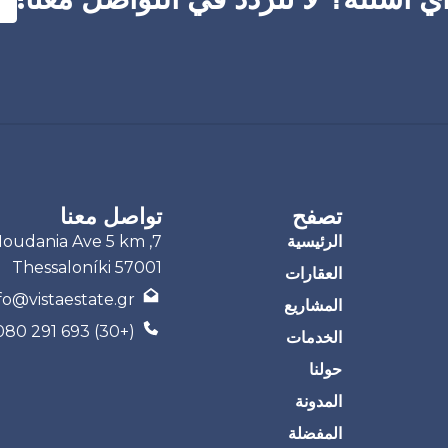
تصفح
تواصل معنا
الرئيسية
7, Moudania Ave 5 km
Thessaloníki 57001
العقارات
fo@vistaestate.gr
المشاريع
(+30) 693 291 7080
الخدمات
حولنا
المدونة
المفضلة