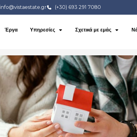
info@vistaestate.gr
(+30) 693 291 7080
Έργα
Υπηρεσίες
Σχετικά με εμάς
Ν