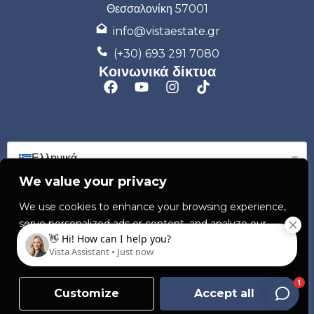
Θεσσαλονίκη 57001
info@vistaestate.gr
(+30) 693 291 7080
Κοινωνικά δίκτυα
Ελληνικά
We value your privacy
We use cookies to enhance your browsing experience,
serve personalized ads or content, and analyze our
traffic. By clicking "Accept all", you consent to our use
© 2026 VISTA ESTATE P.C. All rights reserved
of cookies.
Cookie Policy
Powered by Estatebud
Registration No. 182340104000
Customize
Accept all
Πολιτική Απορρήτου
Cookies